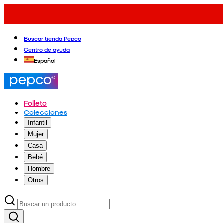
Buscar tienda Pepco
Centro de ayuda
Español
Folleto
Colecciones
Infantil
Mujer
Casa
Bebé
Hombre
Otros