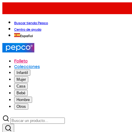
Buscar tienda Pepco
Centro de ayuda
Español
Folleto
Colecciones
Infantil
Mujer
Casa
Bebé
Hombre
Otros