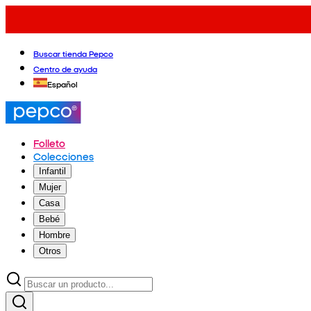
Buscar tienda Pepco
Centro de ayuda
Español
Folleto
Colecciones
Infantil
Mujer
Casa
Bebé
Hombre
Otros