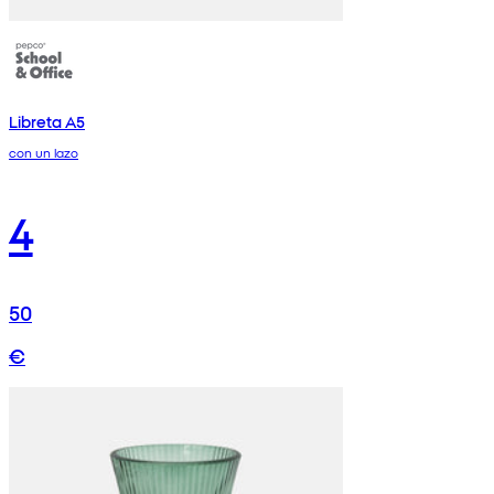
Libreta A5
con un lazo
4
50
€