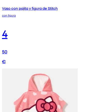
Vaso con pajita y figura de Stitch
con figura
4
50
€