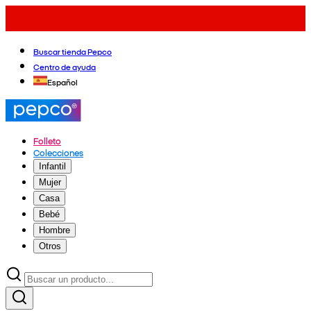
Buscar tienda Pepco
Centro de ayuda
Español
Folleto
Colecciones
Infantil
Mujer
Casa
Bebé
Hombre
Otros