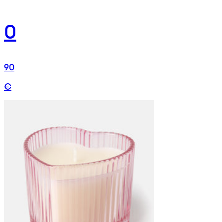
0
90
€