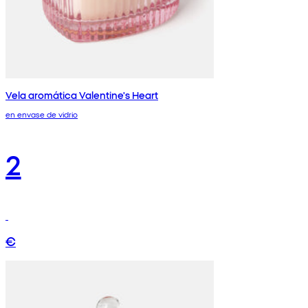
Vela aromática Valentine's Heart
en envase de vidrio
2
€