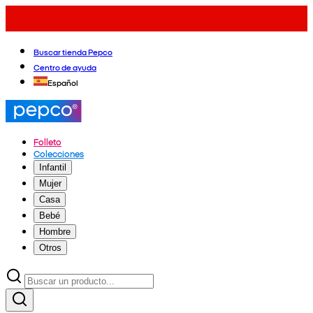
Buscar tienda Pepco
Centro de ayuda
Español
Folleto
Colecciones
Infantil
Mujer
Casa
Bebé
Hombre
Otros