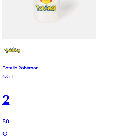
Botella Pokémon
450 ml
2
50
€