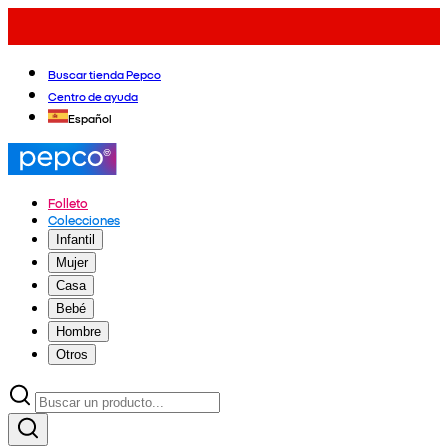
Buscar tienda Pepco
Centro de ayuda
Español
Folleto
Colecciones
Infantil
Mujer
Casa
Bebé
Hombre
Otros