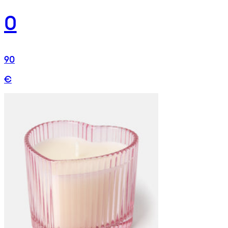
0
90
€