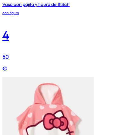
Vaso con pajita y figura de Stitch
con figura
4
50
€