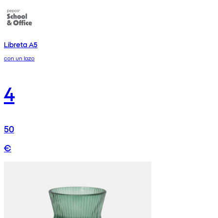
Libreta A5
con un lazo
4
50
€