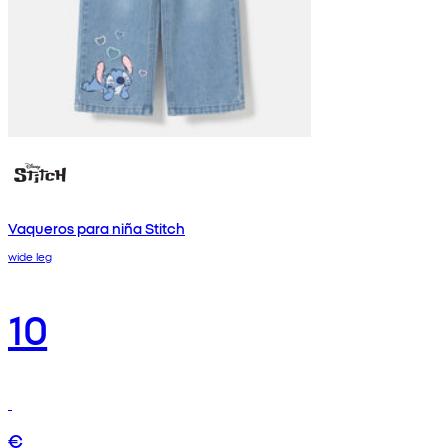
Vaqueros para niña Stitch
wide leg
10
€