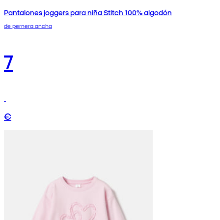
Pantalones joggers para niña Stitch 100% algodón
de pernera ancha
7
€