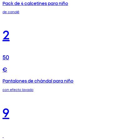
Pack de 4 calcetines para niño
de canalé
2
50
€
Pantalones de chándal para niño
con efecto lavado
9