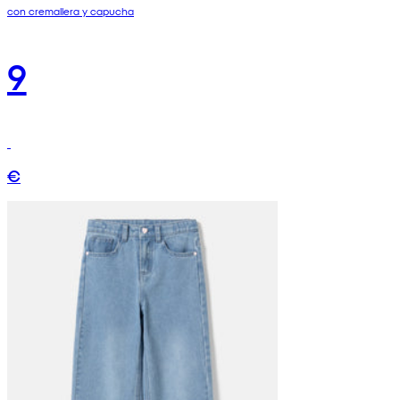
con cremallera y capucha
9
€