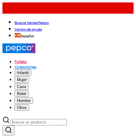
Buscar tienda Pepco
Centro de ayuda
Español
Folleto
Colecciones
Infantil
Mujer
Casa
Bebé
Hombre
Otros