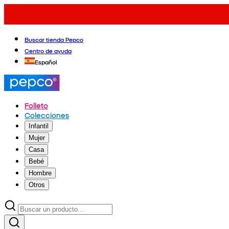
Buscar tienda Pepco
Centro de ayuda
Español
Folleto
Colecciones
Infantil
Mujer
Casa
Bebé
Hombre
Otros