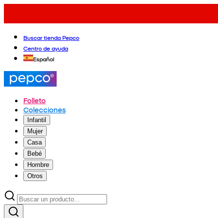
Buscar tienda Pepco
Centro de ayuda
Español
Folleto
Colecciones
Infantil
Mujer
Casa
Bebé
Hombre
Otros