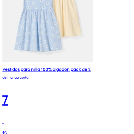
Vestidos para niña 100% algodón pack de 2
de manga corta
7
€