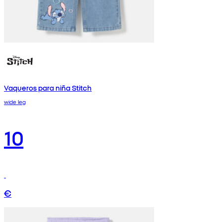
Vaqueros para niña Stitch
wide leg
10
€