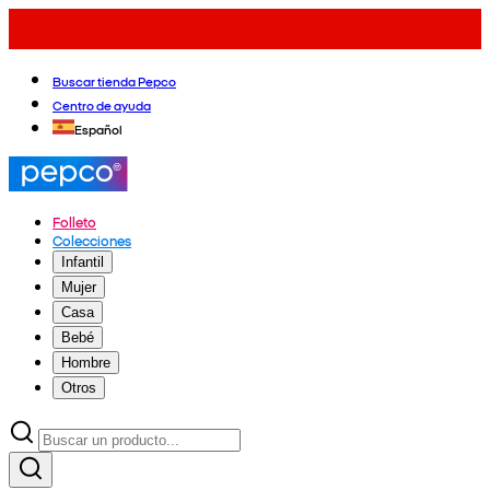
Buscar tienda Pepco
Centro de ayuda
Español
Folleto
Colecciones
Infantil
Mujer
Casa
Bebé
Hombre
Otros