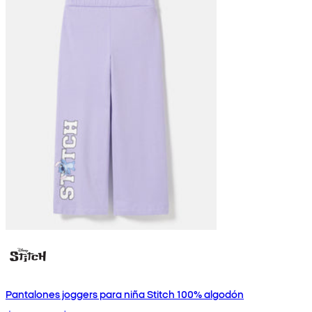
Pantalones joggers para niña Stitch 100% algodón