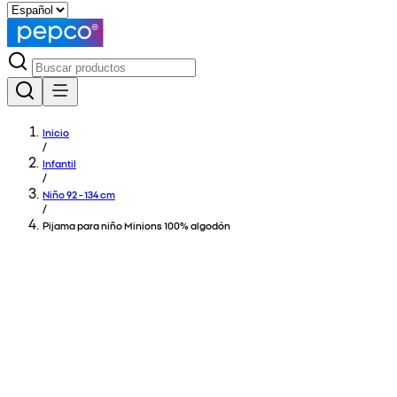
Inicio
/
Infantil
/
Niño 92 - 134 cm
/
Pijama para niño Minions 100% algodón