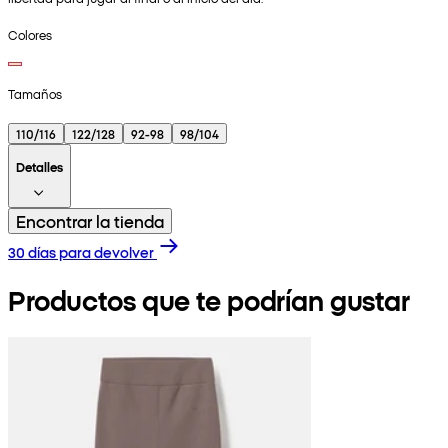
Colores
Tamaños
110/116
122/128
92-98
98/104
Detalles
Encontrar la tienda
30 días para devolver
Productos que te podrían gustar