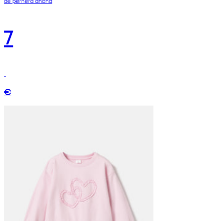
de pernera ancha
7
€