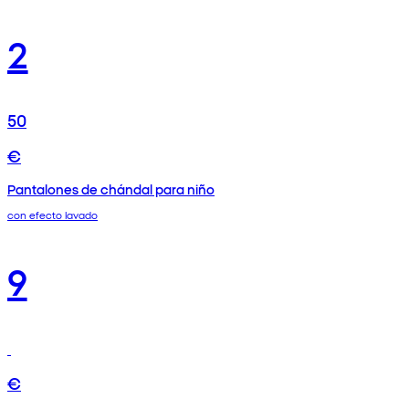
2
50
€
Pantalones de chándal para niño
con efecto lavado
9
€