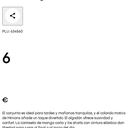
PLU: 634560
6
€
El conjunto es ideal para tardes y mañanas tranquilas, y el colorido motivo
de Minions añade un toque divertido. El algodón ofrece suavidad y
confort. La camiseta de manga corta y los shorts con cintura elástica dan
libertad para jugar al final o al inicio del día.