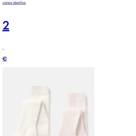
varios diseños
2
€