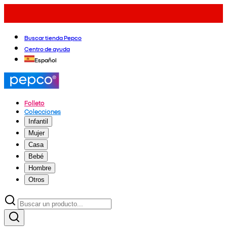
Buscar tienda Pepco
Centro de ayuda
Español
Folleto
Colecciones
Infantil
Mujer
Casa
Bebé
Hombre
Otros