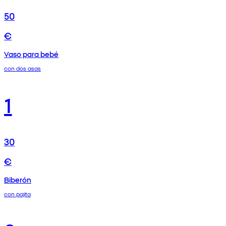
50
€
Vaso para bebé
con dos asas
1
30
€
Biberón
con pajita