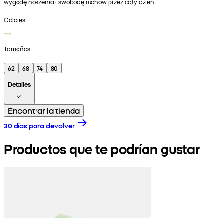
wygodę noszenia i swobodę ruchów przez cały dzień.
Colores
Tamaños
62
68
74
80
Detalles
Encontrar la tienda
30 días para devolver
Productos que te podrían gustar