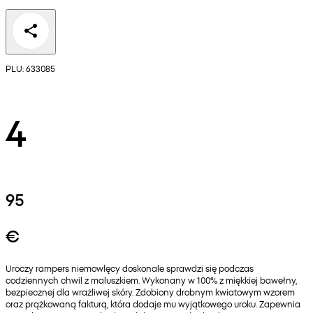
PLU: 633085
4
95
€
Uroczy rampers niemowlęcy doskonale sprawdzi się podczas
codziennych chwil z maluszkiem. Wykonany w 100% z miękkiej bawełny,
bezpiecznej dla wrażliwej skóry. Zdobiony drobnym kwiatowym wzorem
oraz prążkowaną fakturą, która dodaje mu wyjątkowego uroku. Zapewnia