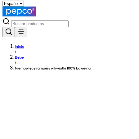
Inicio
/
Bebé
/
Niemowlęcy rampers w kwiatki 100% bawełna