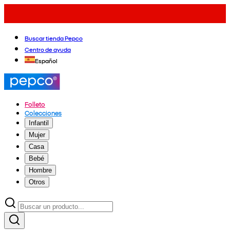
Buscar tienda Pepco
Centro de ayuda
Español
Folleto
Colecciones
Infantil
Mujer
Casa
Bebé
Hombre
Otros