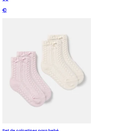
€
Set de calcetines para bebé