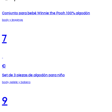
Conjunto para bebé Winnie the Pooh 100% algodón
body y leggings
7
€
Set de 3 piezas de algodón para niño
body, pelele y babero
9