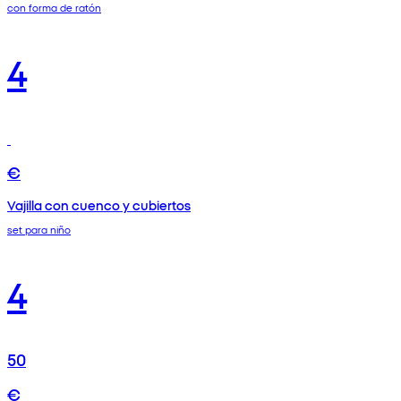
con forma de ratón
4
€
Vajilla con cuenco y cubiertos
set para niño
4
50
€