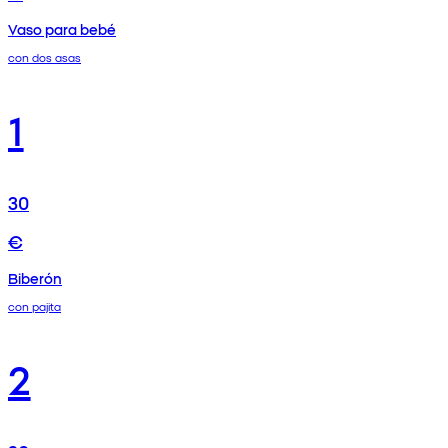
Vaso para bebé
con dos asas
1
30
€
Biberón
con pajita
2