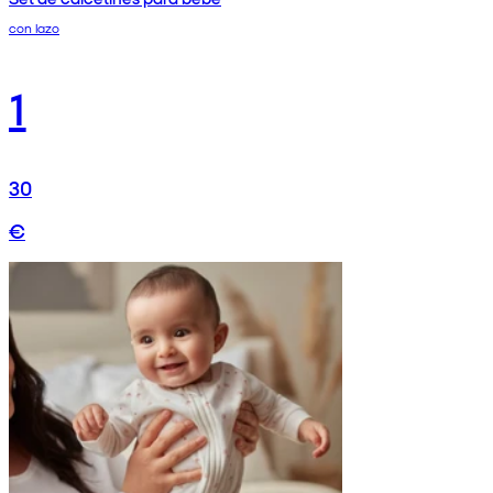
con lazo
1
30
€