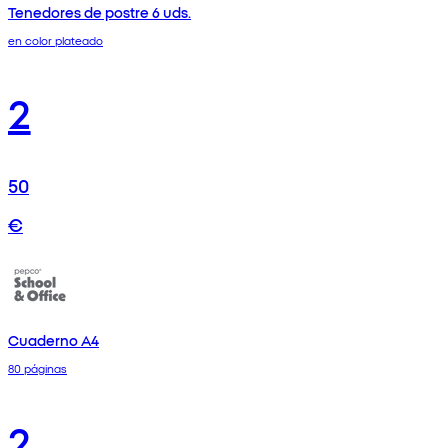
Tenedores de postre 6 uds.
en color plateado
2
50
€
Cuaderno A4
80 páginas
2