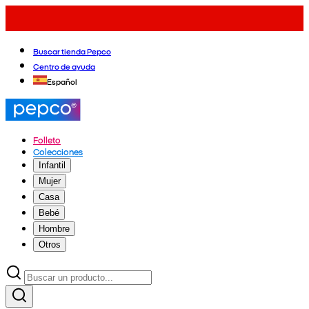
Buscar tienda Pepco
Centro de ayuda
Español
Folleto
Colecciones
Infantil
Mujer
Casa
Bebé
Hombre
Otros