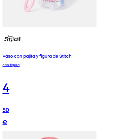
Vaso con pajita y figura de Stitch
con figura
4
50
€