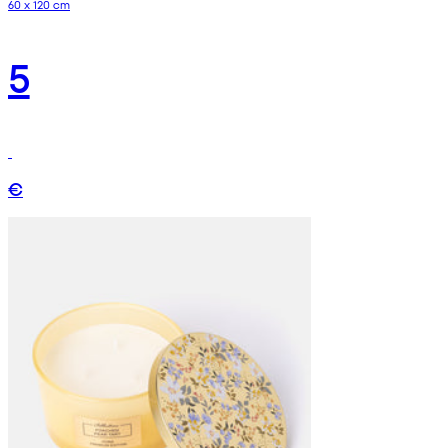
60 x 120 cm
5
€