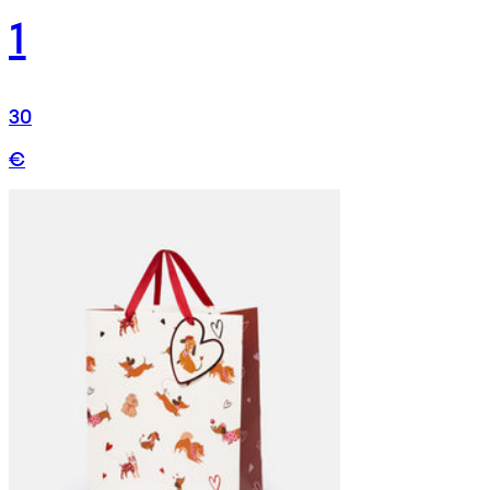
1
30
€