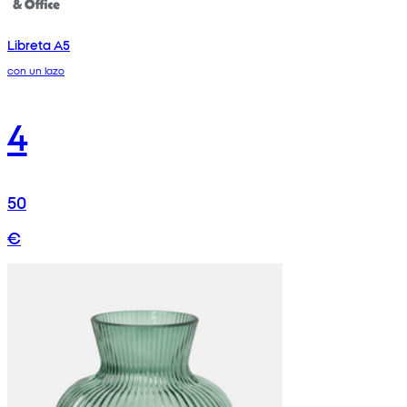
Libreta A5
con un lazo
4
50
€