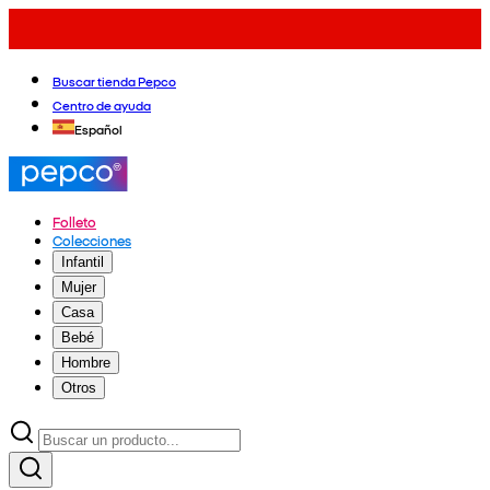
Buscar tienda Pepco
Centro de ayuda
Español
Folleto
Colecciones
Infantil
Mujer
Casa
Bebé
Hombre
Otros