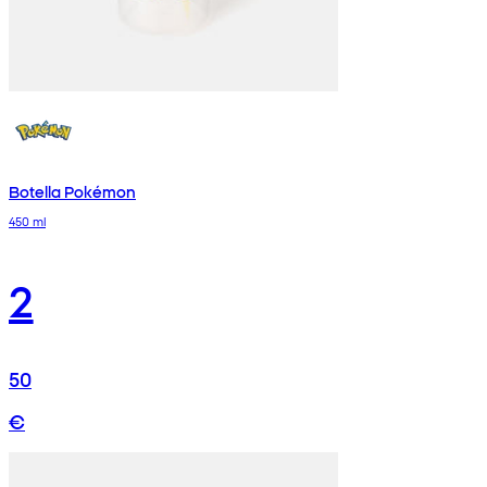
Botella Pokémon
450 ml
2
50
€