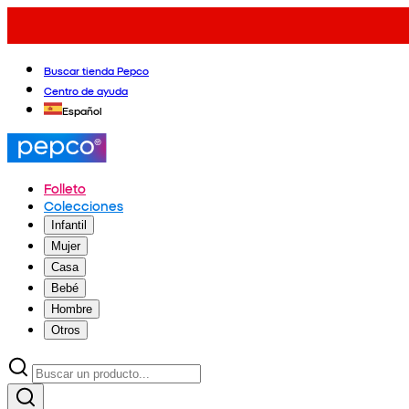
Buscar tienda Pepco
Centro de ayuda
Español
Folleto
Colecciones
Infantil
Mujer
Casa
Bebé
Hombre
Otros