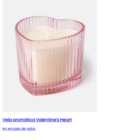
Vela aromática Valentine's Heart
en envase de vidrio