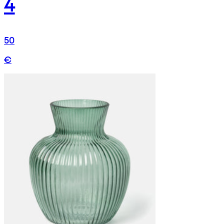
4
50
€