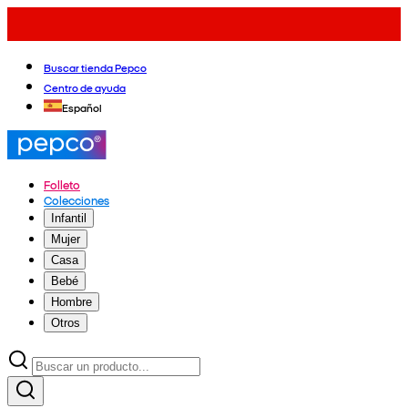
Buscar tienda Pepco
Centro de ayuda
Español
Folleto
Colecciones
Infantil
Mujer
Casa
Bebé
Hombre
Otros