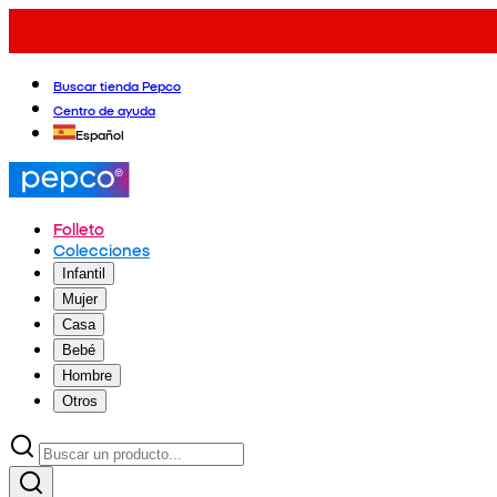
Buscar tienda Pepco
Centro de ayuda
Español
Folleto
Colecciones
Infantil
Mujer
Casa
Bebé
Hombre
Otros