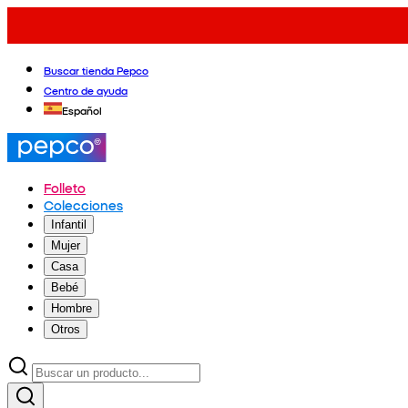
Buscar tienda Pepco
Centro de ayuda
Español
Folleto
Colecciones
Infantil
Mujer
Casa
Bebé
Hombre
Otros