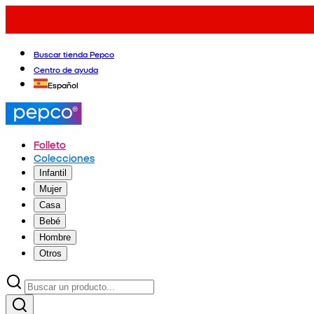
Buscar tienda Pepco
Centro de ayuda
Español
Folleto
Colecciones
Infantil
Mujer
Casa
Bebé
Hombre
Otros