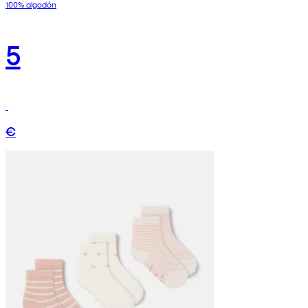
100% algodón
5
€