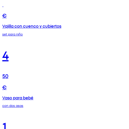
€
Vajilla con cuenco y cubiertos
set para niño
4
50
€
Vaso para bebé
con dos asas
1