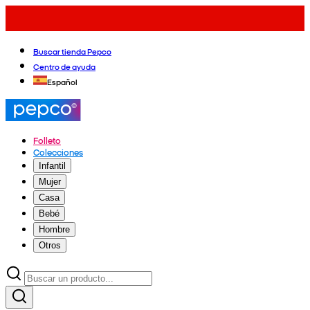
Buscar tienda Pepco
Centro de ayuda
Español
Folleto
Colecciones
Infantil
Mujer
Casa
Bebé
Hombre
Otros