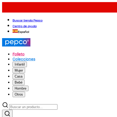
Buscar tienda Pepco
Centro de ayuda
Español
Folleto
Colecciones
Infantil
Mujer
Casa
Bebé
Hombre
Otros