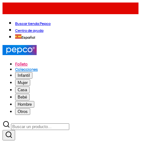
Buscar tienda Pepco
Centro de ayuda
Español
Folleto
Colecciones
Infantil
Mujer
Casa
Bebé
Hombre
Otros