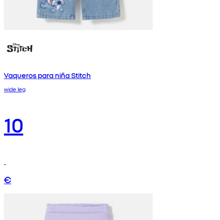
Vaqueros para niña Stitch
wide leg
10
€