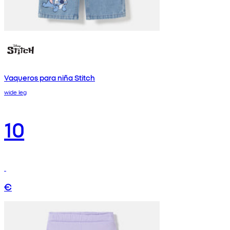
Vaqueros para niña Stitch
wide leg
10
€