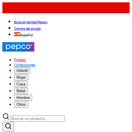
Buscar tienda Pepco
Centro de ayuda
Español
Folleto
Colecciones
Infantil
Mujer
Casa
Bebé
Hombre
Otros