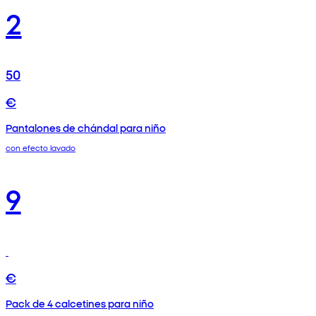
2
50
€
Pantalones de chándal para niño
con efecto lavado
9
€
Pack de 4 calcetines para niño