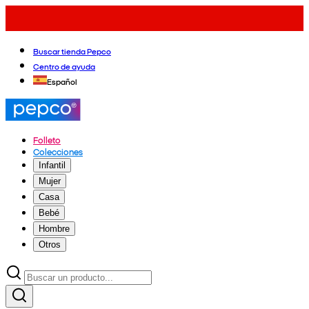
Buscar tienda Pepco
Centro de ayuda
Español
Folleto
Colecciones
Infantil
Mujer
Casa
Bebé
Hombre
Otros