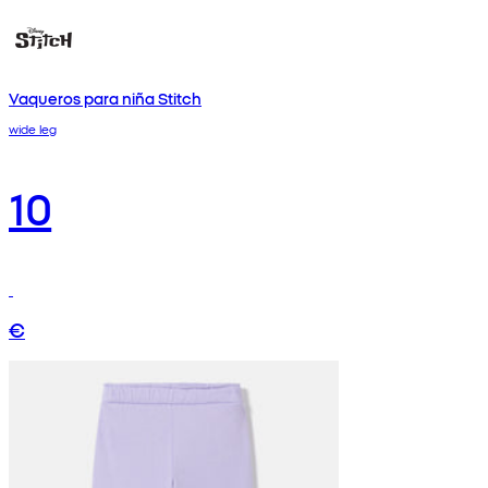
Vaqueros para niña Stitch
wide leg
10
€