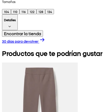
Tamaños
104
110
116
122
128
134
Detalles
Encontrar la tienda
30 días para devolver
Productos que te podrían gustar