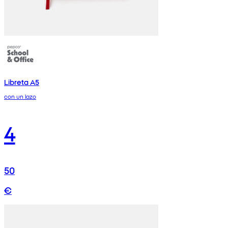
Libreta A5
con un lazo
4
50
€