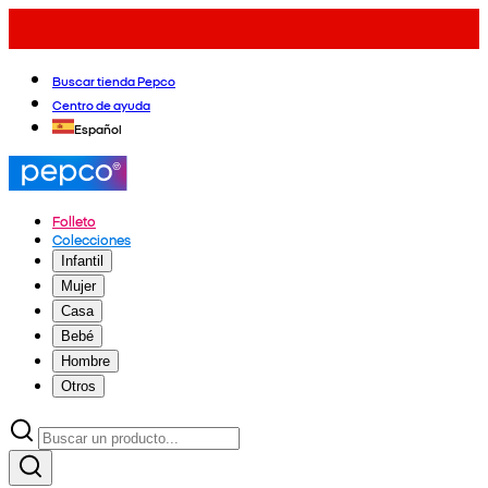
Buscar tienda Pepco
Centro de ayuda
Español
Folleto
Colecciones
Infantil
Mujer
Casa
Bebé
Hombre
Otros