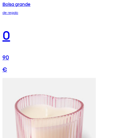
Bolsa grande
de regalo
0
90
€