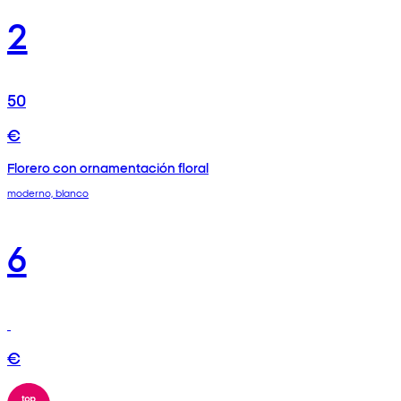
2
50
€
Florero con ornamentación floral
moderno, blanco
6
€