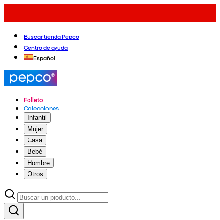
Buscar tienda Pepco
Centro de ayuda
Español
Folleto
Colecciones
Infantil
Mujer
Casa
Bebé
Hombre
Otros