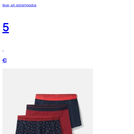
lisas, sin estampados
5
€