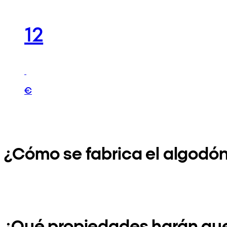
12
€
¿Cómo se fabrica el algodó
¿Qué propiedades harán que