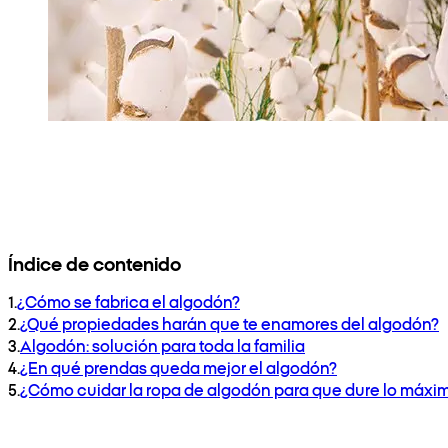
Índice de contenido
1
.
¿Cómo se fabrica el algodón?
2
.
¿Qué propiedades harán que te enamores del algodón?
3
.
Algodón: solución para toda la familia
4
.
¿En qué prendas queda mejor el algodón?
5
.
¿Cómo cuidar la ropa de algodón para que dure lo máxim