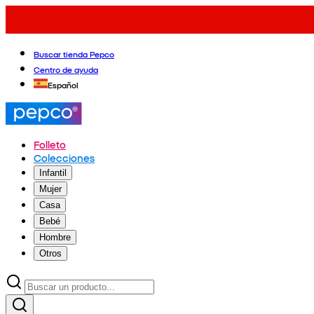
Buscar tienda Pepco
Centro de ayuda
Español
Folleto
Colecciones
Infantil
Mujer
Casa
Bebé
Hombre
Otros