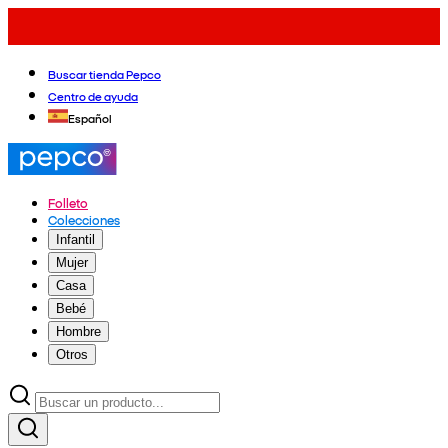
Buscar tienda Pepco
Centro de ayuda
Español
Folleto
Colecciones
Infantil
Mujer
Casa
Bebé
Hombre
Otros