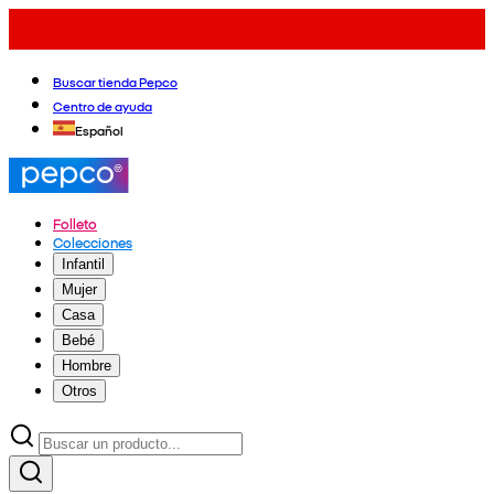
Buscar tienda Pepco
Centro de ayuda
Español
Folleto
Colecciones
Infantil
Mujer
Casa
Bebé
Hombre
Otros