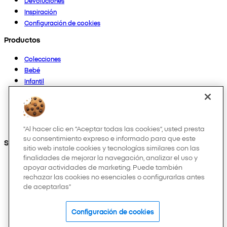
Devoluciones
Inspiración
Configuración de cookies
Productos
Colecciones
Bebé
Infantil
Casa
Mujer
Hombre
Otros
"Al hacer clic en “Aceptar todas las cookies”, usted presta
su consentimiento expreso e informado para que este
Síguenos en:
sitio web instale cookies y tecnologías similares con las
finalidades de mejorar la navegación, analizar el uso y
apoyar actividades de marketing. Puede también
rechazar las cookies no esenciales o configurarlas antes
de aceptarlas"
Configuración de cookies