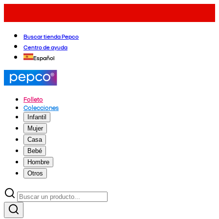
Buscar tienda Pepco
Centro de ayuda
Español
Folleto
Colecciones
Infantil
Mujer
Casa
Bebé
Hombre
Otros