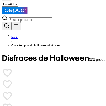
Inicio
/
Otros temporada halloween disfraces
Disfraces de Halloween
(
0
)
0
produc