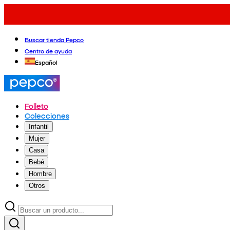
Buscar tienda Pepco
Centro de ayuda
Español
Folleto
Colecciones
Infantil
Mujer
Casa
Bebé
Hombre
Otros