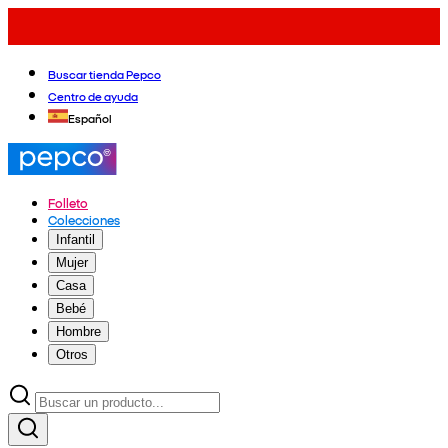
Buscar tienda Pepco
Centro de ayuda
Español
Folleto
Colecciones
Infantil
Mujer
Casa
Bebé
Hombre
Otros