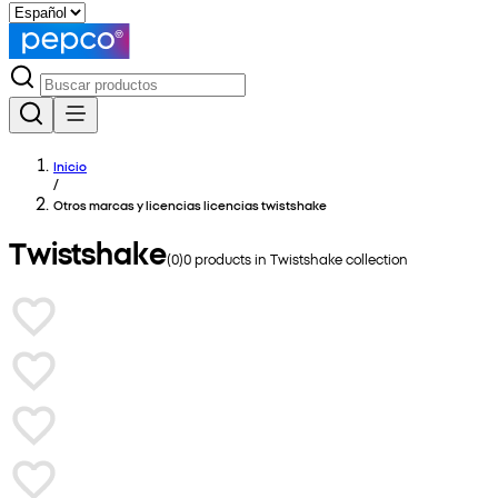
Inicio
/
Otros marcas y licencias licencias twistshake
Twistshake
(
0
)
0
products in
Twistshake
collection