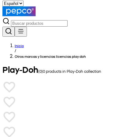
Inicio
/
Otros marcas y licencias licencias play doh
Play-Doh
(
0
)
0
products in
Play-Doh
collection