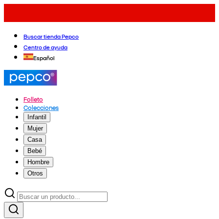
Buscar tienda Pepco
Centro de ayuda
Español
Folleto
Colecciones
Infantil
Mujer
Casa
Bebé
Hombre
Otros