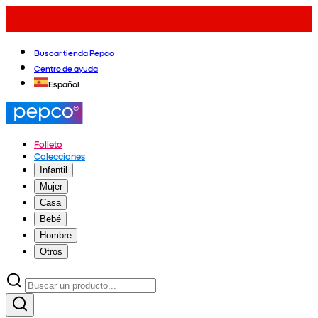
Buscar tienda Pepco
Centro de ayuda
Español
Folleto
Colecciones
Infantil
Mujer
Casa
Bebé
Hombre
Otros