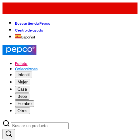
Buscar tienda Pepco
Centro de ayuda
Español
Folleto
Colecciones
Infantil
Mujer
Casa
Bebé
Hombre
Otros