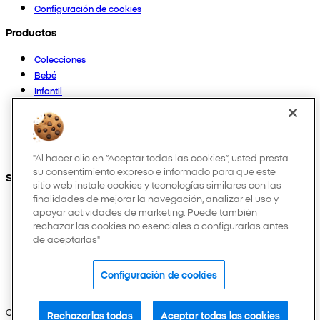
Configuración de cookies
Productos
Colecciones
Bebé
Infantil
Casa
Mujer
Hombre
Otros
"Al hacer clic en “Aceptar todas las cookies”, usted presta
su consentimiento expreso e informado para que este
Síguenos en:
sitio web instale cookies y tecnologías similares con las
finalidades de mejorar la navegación, analizar el uso y
apoyar actividades de marketing. Puede también
rechazar las cookies no esenciales o configurarlas antes
de aceptarlas"
Configuración de cookies
Copyright © 2026 Pepco. Todos los derechos reservados.
Rechazarlas todas
Aceptar todas las cookies