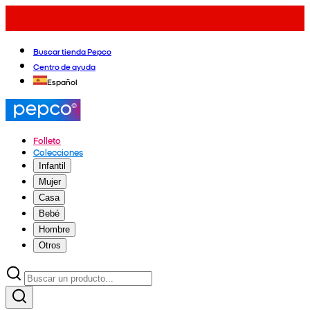
Buscar tienda Pepco
Centro de ayuda
Español
Folleto
Colecciones
Infantil
Mujer
Casa
Bebé
Hombre
Otros