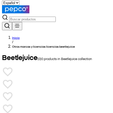
Inicio
/
Otros marcas y licencias licencias beetlejuice
Beetlejuice
(
0
)
0
products in
Beetlejuice
collection