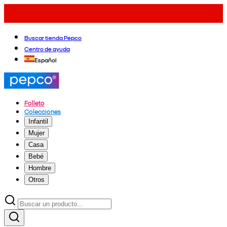
Buscar tienda Pepco
Centro de ayuda
Español
Folleto
Colecciones
Infantil
Mujer
Casa
Bebé
Hombre
Otros