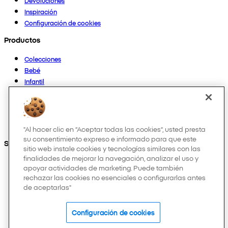
Devoluciones
Inspiración
Configuración de cookies
Productos
Colecciones
Bebé
Infantil
Casa
Mujer
Hombre
Otros
"Al hacer clic en “Aceptar todas las cookies”, usted presta
su consentimiento expreso e informado para que este
Síguenos en:
sitio web instale cookies y tecnologías similares con las
finalidades de mejorar la navegación, analizar el uso y
apoyar actividades de marketing. Puede también
rechazar las cookies no esenciales o configurarlas antes
de aceptarlas"
Configuración de cookies