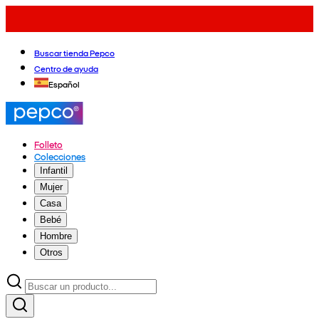
Buscar tienda Pepco
Centro de ayuda
Español
Folleto
Colecciones
Infantil
Mujer
Casa
Bebé
Hombre
Otros