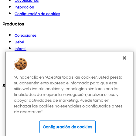
Devoluciones
Inspiración
Configuración de cookies
Productos
Colecciones
Bebé
Infantil
Casa
Mujer
Hombre
Otros
"Al hacer clic en “Aceptar todas las cookies”, usted presta
su consentimiento expreso e informado para que este
Síguenos en:
sitio web instale cookies y tecnologías similares con las
finalidades de mejorar la navegación, analizar el uso y
apoyar actividades de marketing. Puede también
rechazar las cookies no esenciales o configurarlas antes
de aceptarlas"
Configuración de cookies