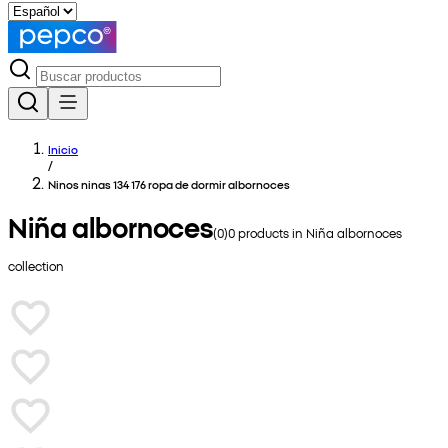
Inicio
/
Ninos ninas 134 176 ropa de dormir albornoces
Niña albornoces
(
0
)
0
products in
Niña albornoces
collection