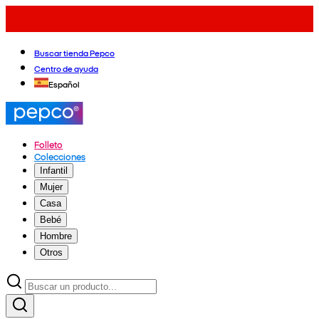
Buscar tienda Pepco
Centro de ayuda
Español
Folleto
Colecciones
Infantil
Mujer
Casa
Bebé
Hombre
Otros