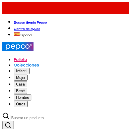
Buscar tienda Pepco
Centro de ayuda
Español
Folleto
Colecciones
Infantil
Mujer
Casa
Bebé
Hombre
Otros