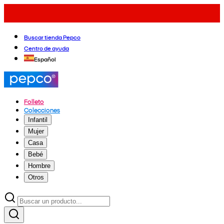
Buscar tienda Pepco
Centro de ayuda
Español
Folleto
Colecciones
Infantil
Mujer
Casa
Bebé
Hombre
Otros