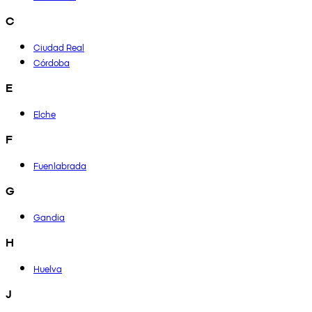
C
Ciudad Real
Córdoba
E
Elche
F
Fuenlabrada
G
Gandia
H
Huelva
J