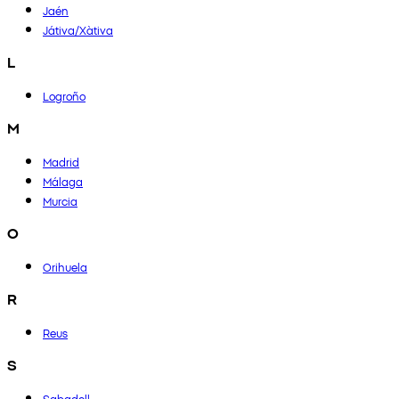
Jaén
Játiva/Xàtiva
L
Logroño
M
Madrid
Málaga
Murcia
O
Orihuela
R
Reus
S
Sabadell