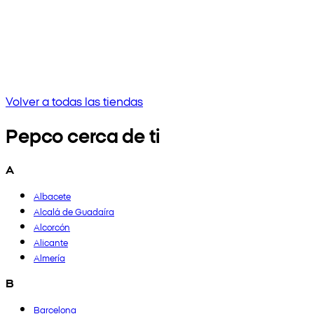
Sin resultados
Intenta ingresar una frase diferente o verifica la ortografía
Volver a todas las tiendas
Pepco cerca de ti
A
Albacete
Alcalá de Guadaíra
Alcorcón
Alicante
Almería
B
Barcelona