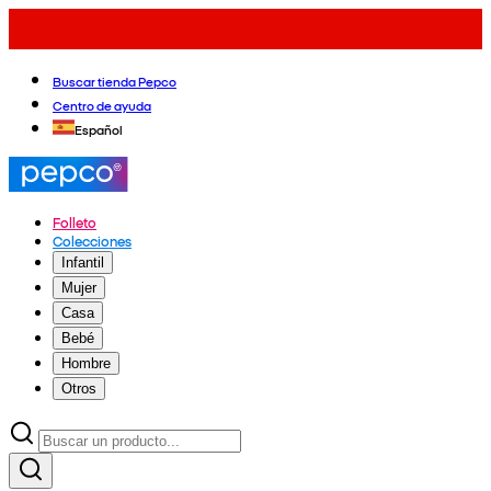
Buscar tienda Pepco
Centro de ayuda
Español
Folleto
Colecciones
Infantil
Mujer
Casa
Bebé
Hombre
Otros